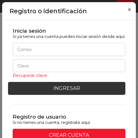
Bienvenido
Regístrate/Mi cuenta
0
×
Registro o identificación
Inicia sesión
Si ya tienes una cuenta puedes iniciar sesión desde aquí.
BUSCAR
TEXTOS CON DESCUENTOS POR COLEGIO
Recuperar clave
INGRESAR
Registro de usuario
Si no tienes una cuenta, regístrate aquí.
CREAR CUENTA