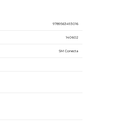
9789563493016
140602
SM Conecta