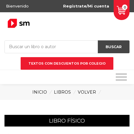
Bienvenido
Regístrate/Mi cuenta
0
BUSCAR
TEXTOS CON DESCUENTOS POR COLEGIO
INICIO
/
LIBROS
/
VOLVER
/
LIBRO FÍSICO