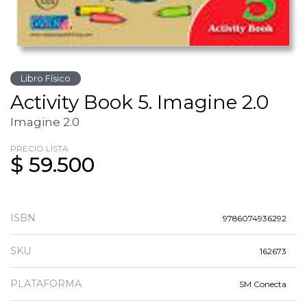
Libro Físico
Activity Book 5. Imagine 2.0
Imagine 2.0
PRECIO LISTA
$ 59.500
ISBN
9786074936292
SKU
162673
PLATAFORMA
SM Conecta