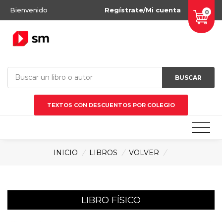
Bienvenido
Regístrate/Mi cuenta
0
BUSCAR
TEXTOS CON DESCUENTOS POR COLEGIO
INICIO
/
LIBROS
/
VOLVER
/
LIBRO FÍSICO