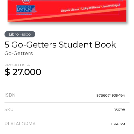
Libro Físico
5 Go-Getters Student Book
Go-Getters
PRECIO LISTA
$ 27.000
ISBN
9786074939484
SKU
181798
PLATAFORMA
EVA SM