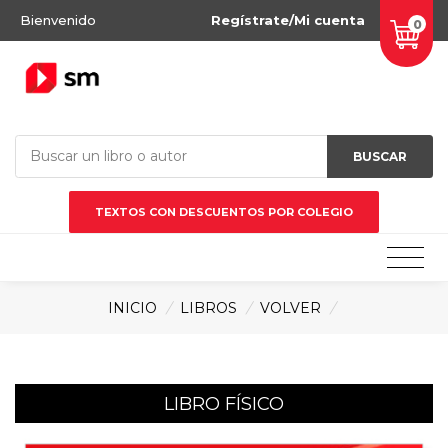
Bienvenido
Regístrate/Mi cuenta
0
BUSCAR
TEXTOS CON DESCUENTOS POR COLEGIO
INICIO
/
LIBROS
/
VOLVER
/
LIBRO FÍSICO