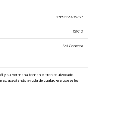
9789563495737
151610
SM Conecta
o él y su hermana toman el tren equivocado.
ras, aceptando ayuda de cualquiera que se les