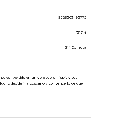
9789563495775
151614
SM Conecta
nes convertido en un verdadero hippie y sus
ucho decide ir a buscarlo y convencerlo de que