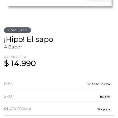
Libro Físico
¡Hipo! El sapo
A Babor
PRECIO LISTA
$ 14.990
ISBN
9789563633184
SKU
187379
PLATAFORMA
Ninguna