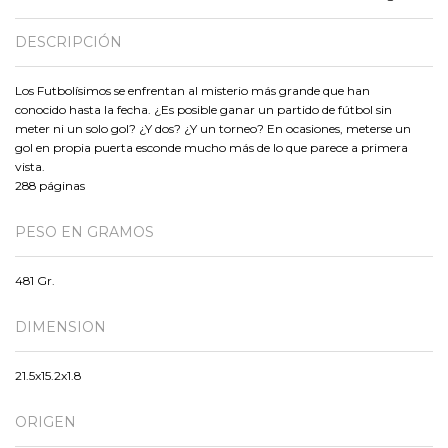
DESCRIPCIÓN
Los Futbolísimos se enfrentan al misterio más grande que han
conocido hasta la fecha. ¿Es posible ganar un partido de fútbol sin
meter ni un solo gol? ¿Y dos? ¿Y un torneo? En ocasiones, meterse un
gol en propia puerta esconde mucho más de lo que parece a primera
vista.
288 páginas
PESO EN GRAMOS
481 Gr.
DIMENSION
21.5x15.2x1.8
ORIGEN