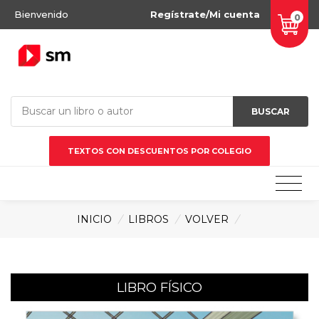
Bienvenido
Regístrate/Mi cuenta
0
BUSCAR
TEXTOS CON DESCUENTOS POR COLEGIO
INICIO
/
LIBROS
/
VOLVER
/
LIBRO FÍSICO