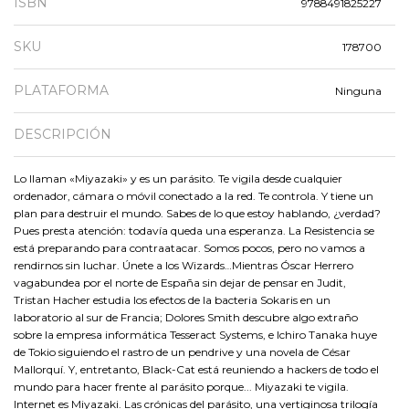
ISBN
9788491825227
SKU
178700
PLATAFORMA
Ninguna
DESCRIPCIÓN
Lo llaman «Miyazaki» y es un parásito. Te vigila desde cualquier
ordenador, cámara o móvil conectado a la red. Te controla. Y tiene un
plan para destruir el mundo. Sabes de lo que estoy hablando, ¿verdad?
Pues presta atención: todavía queda una esperanza. La Resistencia se
está preparando para contraatacar. Somos pocos, pero no vamos a
rendirnos sin luchar. Únete a los Wizards…Mientras Óscar Herrero
vagabundea por el norte de España sin dejar de pensar en Judit,
Tristan Hacher estudia los efectos de la bacteria Sokaris en un
laboratorio al sur de Francia; Dolores Smith descubre algo extraño
sobre la empresa informática Tesseract Systems, e Ichiro Tanaka huye
de Tokio siguiendo el rastro de un pendrive y una novela de César
Mallorquí. Y, entretanto, Black-Cat está reuniendo a hackers de todo el
mundo para hacer frente al parásito porque... Miyazaki te vigila.
Internet es Miyazaki. Las crónicas del parásito, una vertiginosa trilogía