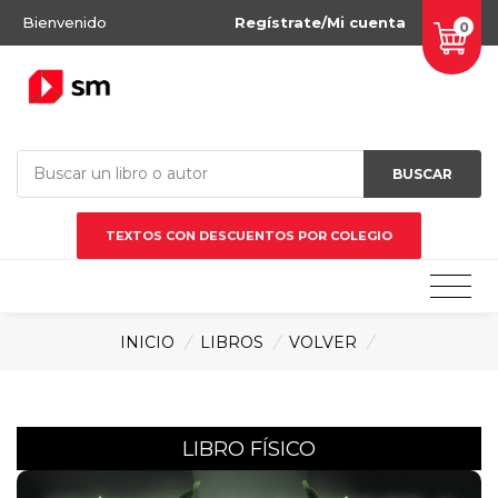
Bienvenido
Regístrate/Mi cuenta
0
BUSCAR
TEXTOS CON DESCUENTOS POR COLEGIO
INICIO
/
LIBROS
/
VOLVER
/
LIBRO FÍSICO