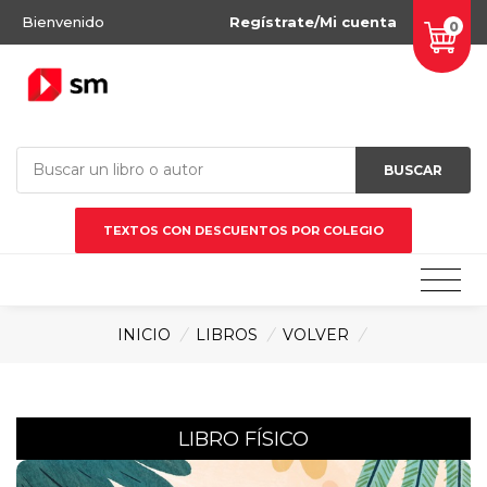
Bienvenido
Regístrate/Mi cuenta
0
BUSCAR
TEXTOS CON DESCUENTOS POR COLEGIO
INICIO
/
LIBROS
/
VOLVER
/
LIBRO FÍSICO