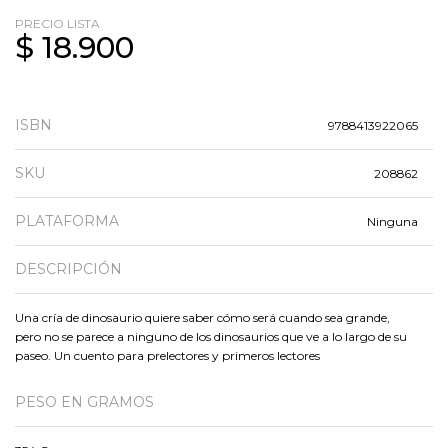
PRECIO LISTA
$ 18.900
ISBN
9788413922065
SKU
208862
PLATAFORMA
Ninguna
DESCRIPCIÓN
Una cría de dinosaurio quiere saber cómo será cuando sea grande,
pero no se parece a ninguno de los dinosaurios que ve a lo largo de su
paseo. Un cuento para prelectores y primeros lectores
PESO EN GRAMOS