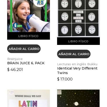
VER DETALLES
VER DETALLES
LIBRO FÍSICO
LIBRO FÍSICO
AÑADIR AL CARRO
AÑADIR AL CARRO
Brainjuice
BRAIN JUICE 6, PACK
Lecturas en inglés Bukku
Identical Very Different
$ 46.201
Twins
$ 17.000