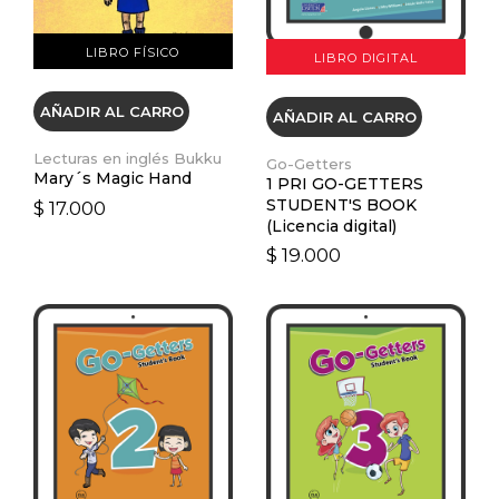
LIBRO FÍSICO
LIBRO DIGITAL
AÑADIR AL CARRO
AÑADIR AL CARRO
Lecturas en inglés Bukku
Go-Getters
Mary´s Magic Hand
1 PRI GO-GETTERS
STUDENT'S BOOK
$ 17.000
(Licencia digital)
$ 19.000
VER DETALLES
VER DETALLES