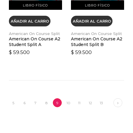
LIBRO FÍSICO
LIBRO FÍSICO
AÑADIR AL CARRO
AÑADIR AL CARRO
American On Course Split
American On Course Split
American On Course A2
American On Course A2
Student Split A
Student Split B
$ 59.500
$ 59.500
Next
5
6
7
8
9
10
11
12
13