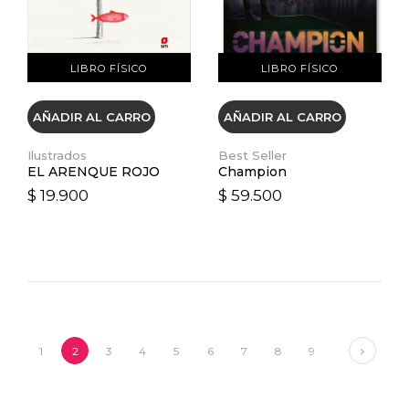
LIBRO FÍSICO
LIBRO FÍSICO
AÑADIR AL CARRO
AÑADIR AL CARRO
Ilustrados
Best Seller
EL ARENQUE ROJO
Champion
$ 19.900
$ 59.500
Next
1
2
3
4
5
6
7
8
9